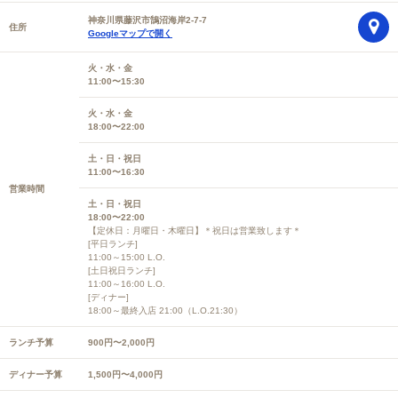
神奈川県藤沢市鵠沼海岸2-7-7
住所
Googleマップで開く
火・水・金
11:00〜15:30
火・水・金
18:00〜22:00
土・日・祝日
11:00〜16:30
営業時間
土・日・祝日
18:00〜22:00
【定休日：月曜日・木曜日】＊祝日は営業致します＊
[平日ランチ]
11:00～15:00 L.O.
[土日祝日ランチ]
11:00～16:00 L.O.
[ディナー]
18:00～最終入店 21:00（L.O.21:30）
ランチ予算
900円〜2,000円
ディナー予算
1,500円〜4,000円