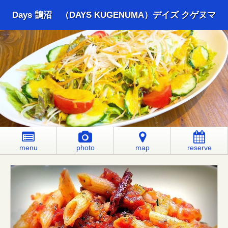
Days 鵠沼 （DAYS KUGENUMA）デイズ クゲヌマ
menu
photo
map
reserve