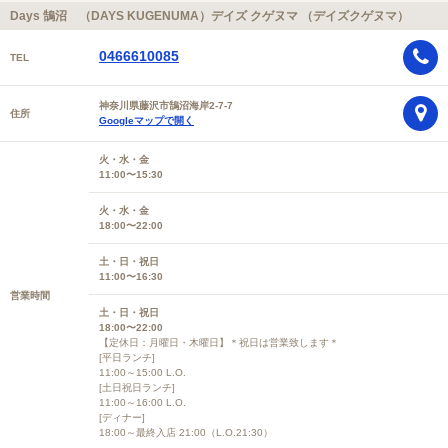
Days 鵠沼 （DAYS KUGENUMA）デイズ クゲヌマ （デイズクゲヌマ）
0466610085
TEL
神奈川県藤沢市鵠沼海岸2-7-7
住所
Googleマップで開く
火・水・金
11:00〜15:30
火・水・金
18:00〜22:00
土・日・祝日
11:00〜16:30
営業時間
土・日・祝日
18:00〜22:00
【定休日：月曜日・木曜日】＊祝日は営業致します＊
[平日ランチ]
11:00～15:00 L.O.
[土日祝日ランチ]
11:00～16:00 L.O.
[ディナー]
18:00～最終入店 21:00（L.O.21:30）