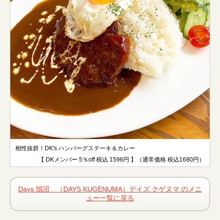
相性抜群！DK's ハンバーグステーキ＆カレー
【 DKメンバー 5％off 税込 1596円 】（通常価格 税込1680円）
Days 鵠沼 （DAYS KUGENUMA）デイズ クゲヌマ のメニ
ュー一覧に戻る