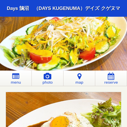
Days 鵠沼 （DAYS KUGENUMA）デイズ クゲヌマ
menu
photo
map
reserve