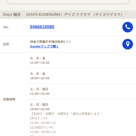
Days 鵠沼 （DAYS KUGENUMA）デイズ クゲヌマ （デイズクゲヌマ）
0466610085
TEL
神奈川県藤沢市鵠沼海岸2-7-7
住所
Googleマップで開く
火・水・金
11:00〜15:30
火・水・金
18:00〜22:00
土・日・祝日
11:00〜16:30
営業時間
土・日・祝日
18:00〜22:00
【定休日：月曜日・木曜日】＊祝日は営業致します＊
[平日ランチ]
11:00～15:00 L.O.
[土日祝日ランチ]
11:00～16:00 L.O.