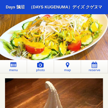
Days 鵠沼 （DAYS KUGENUMA）デイズ クゲヌマ
menu
photo
map
reserve