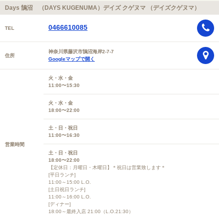
Days 鵠沼 （DAYS KUGENUMA）デイズ クゲヌマ （デイズクゲヌマ）
0466610085
TEL
神奈川県藤沢市鵠沼海岸2-7-7
住所
Googleマップで開く
火・水・金
11:00〜15:30
火・水・金
18:00〜22:00
土・日・祝日
11:00〜16:30
営業時間
土・日・祝日
18:00〜22:00
【定休日：月曜日・木曜日】＊祝日は営業致します＊
[平日ランチ]
11:00～15:00 L.O.
[土日祝日ランチ]
11:00～16:00 L.O.
[ディナー]
18:00～最終入店 21:00（L.O.21:30）