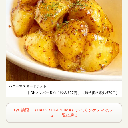
ハニーマスタードポテト
【 DKメンバー 5％off 税込 637円 】（通常価格 税込670円）
Days 鵠沼 （DAYS KUGENUMA）デイズ クゲヌマ のメニ
ュー一覧に戻る