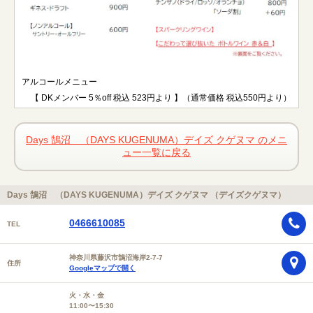
アルコールメニュー
【 DKメンバー 5％off 税込 523円より 】（通常価格 税込550円より）
Days 鵠沼 （DAYS KUGENUMA）デイズ クゲヌマ のメニ
ュー一覧に戻る
Days 鵠沼 （DAYS KUGENUMA）デイズ クゲヌマ （デイズクゲヌマ）
0466610085
TEL
神奈川県藤沢市鵠沼海岸2-7-7
住所
Googleマップで開く
火・水・金
11:00〜15:30