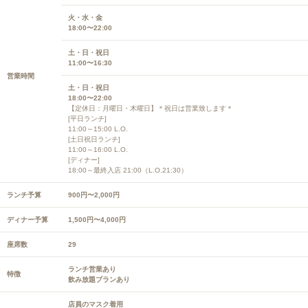
火・水・金
18:00〜22:00
土・日・祝日
11:00〜16:30
営業時間
土・日・祝日
18:00〜22:00
【定休日：月曜日・木曜日】＊祝日は営業致します＊
[平日ランチ]
11:00～15:00 L.O.
[土日祝日ランチ]
11:00～16:00 L.O.
[ディナー]
18:00～最終入店 21:00（L.O.21:30）
ランチ予算
900円〜2,000円
ディナー予算
1,500円〜4,000円
座席数
29
ランチ営業あり
特徴
飲み放題プランあり
店員のマスク着用