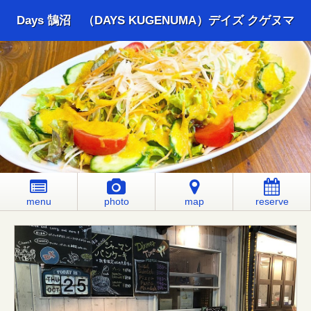
Days 鵠沼 （DAYS KUGENUMA）デイズ クゲヌマ
menu
photo
map
reserve