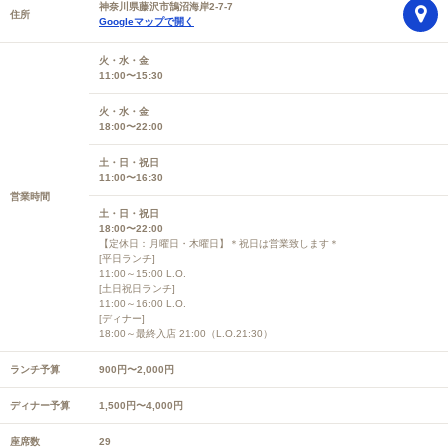
神奈川県藤沢市鵠沼海岸2-7-7
住所
Googleマップで開く
火・水・金
11:00〜15:30
火・水・金
18:00〜22:00
土・日・祝日
11:00〜16:30
営業時間
土・日・祝日
18:00〜22:00
【定休日：月曜日・木曜日】＊祝日は営業致します＊
[平日ランチ]
11:00～15:00 L.O.
[土日祝日ランチ]
11:00～16:00 L.O.
[ディナー]
18:00～最終入店 21:00（L.O.21:30）
ランチ予算
900円〜2,000円
ディナー予算
1,500円〜4,000円
座席数
29