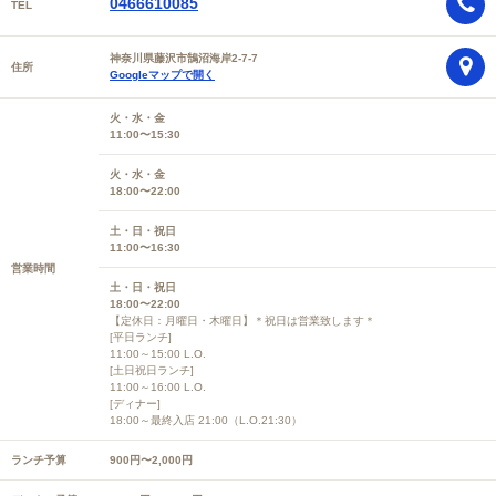
0466610085
TEL
神奈川県藤沢市鵠沼海岸2-7-7
住所
Googleマップで開く
火・水・金
11:00〜15:30
火・水・金
18:00〜22:00
土・日・祝日
11:00〜16:30
営業時間
土・日・祝日
18:00〜22:00
【定休日：月曜日・木曜日】＊祝日は営業致します＊
[平日ランチ]
11:00～15:00 L.O.
[土日祝日ランチ]
11:00～16:00 L.O.
[ディナー]
18:00～最終入店 21:00（L.O.21:30）
ランチ予算
900円〜2,000円