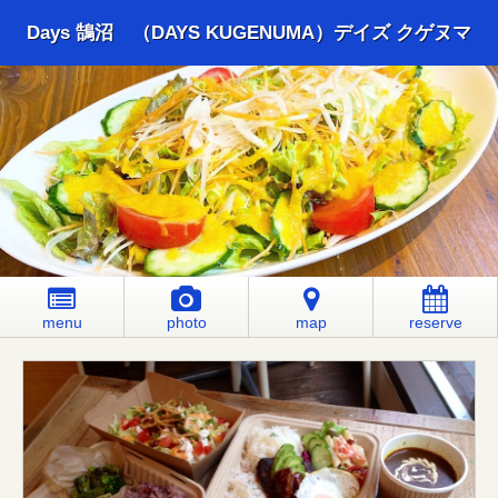
Days 鵠沼 （DAYS KUGENUMA）デイズ クゲヌマ
menu
photo
map
reserve