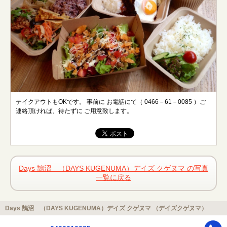
テイクアウトもOKです。 事前に お電話にて（ 0466－61－0085 ）ご
連絡頂ければ、待たずに ご用意致します。
Days 鵠沼 （DAYS KUGENUMA）デイズ クゲヌマ の写真
一覧に戻る
Days 鵠沼 （DAYS KUGENUMA）デイズ クゲヌマ （デイズクゲヌマ）